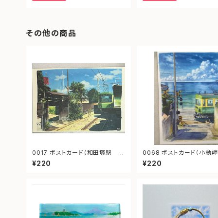
その他の商品
0017 ポストカード（和田塚駅 無
0068 ポストカード（小動岬 江ノ
心庵）
電）
¥220
¥220