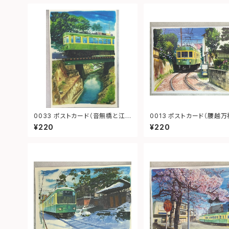
0033 ポストカード（音無橋と江ノ
0013 ポストカード（腰越万福寺前
電）
江ノ電）
¥220
¥220