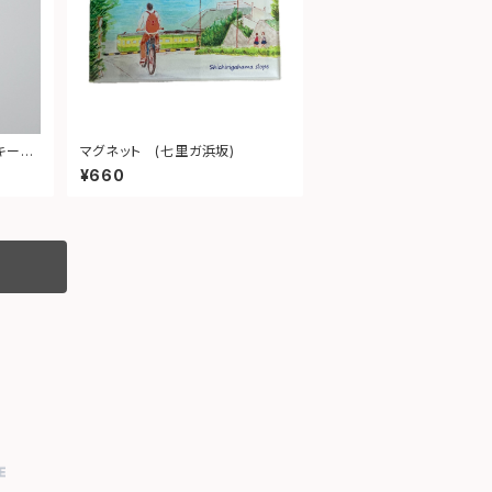
キーホ
マグネット (七里ガ浜坂)
¥660