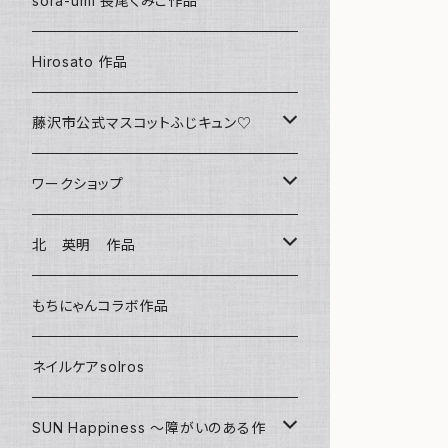
sora-umi 長尾くみこ作品
クリアファイル
Hirosato 作品
マグカップ
藤沢市公式マスコットふじキュン♡
スマホケース
クリアファイル
ワークショップ
キーホルダー
ボールペン
海レジンアートボード
北 英明 作品
バッグ
キーホルダー
レジンチャーム
ポストカード
もちにゃんコラボ作品
Tシャツ
マグネット
サンキャッチャー
ネイルケアsolros
ミラー
シール
SUN Happiness ～障がいのある作