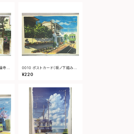
0010 ポストカード（坂ノ下踏み切
り）
¥220