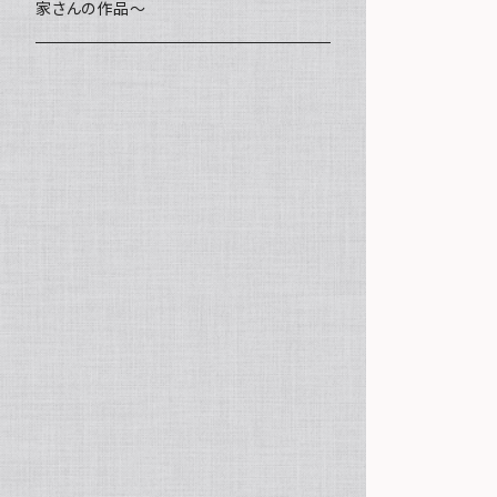
家さんの作品～
ミニ額
海レジン Aqua Lino
ポーチ
リハスワーク
ステッカー
コースター
クッキー
キャンバスアート
マグネット