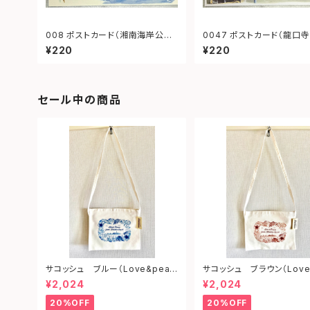
008 ポストカード（湘南海岸公園
0047 ポストカード（龍口寺 江ノ
駅 善乃園）
電）
¥220
¥220
セール中の商品
サコッシュ ブルー（Love&peac
サコッシュ ブラウン（Love
e from shonan)
ce from shonan)
¥2,024
¥2,024
20%OFF
20%OFF