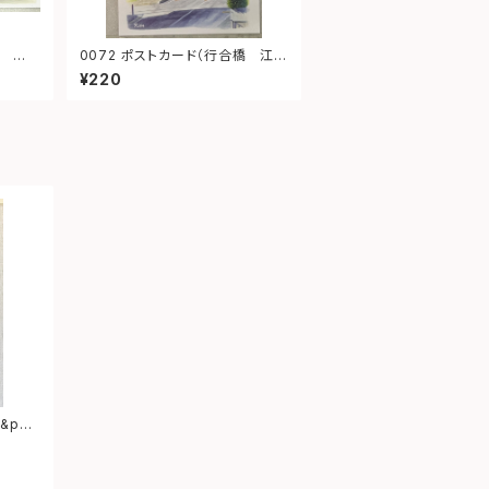
0072 ポストカード（行合橋 江ノ
電）
¥220
&pea