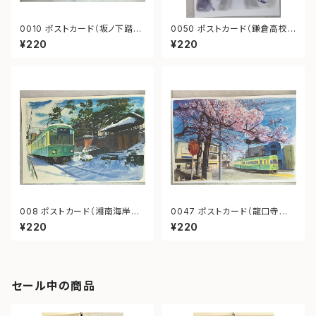
0010 ポストカード（坂ノ下踏み
0050 ポストカード（鎌倉高校
切り）
前1号踏切）
¥220
¥220
008 ポストカード（湘南海岸公
0047 ポストカード（龍口寺
園駅 善乃園）
江ノ電）
¥220
¥220
セール中の商品