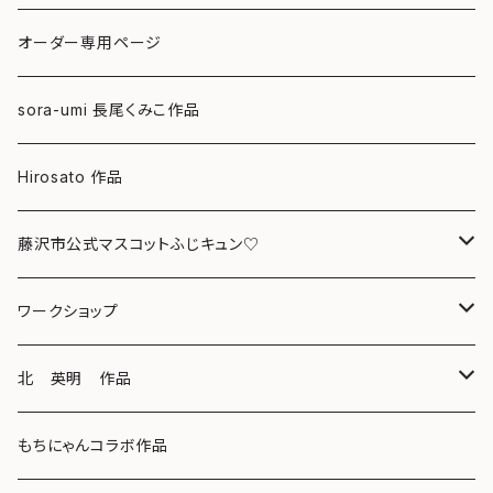
ポストカード
オーダー専用ページ
グリーティングカード
sora-umi 長尾くみこ作品
クリアファイル
Hirosato 作品
マグカップ
藤沢市公式マスコットふじキュン♡
スマホケース
クリアファイル
ワークショップ
キーホルダー
ボールペン
海レジンアートボード
北 英明 作品
バッグ
キーホルダー
レジンチャーム
ポストカード
もちにゃんコラボ作品