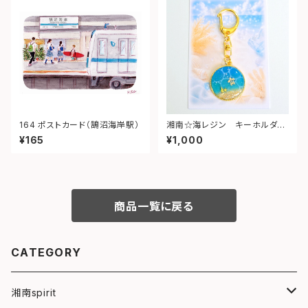
164 ポストカード（鵠沼海岸駅）
湘南☆海レジン キーホルダー
（丸型）➁
¥165
¥1,000
商品一覧に戻る
CATEGORY
湘南spirit