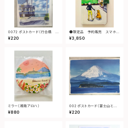
0072 ポストカード（行合橋
●限定品 予約販売 スマホケ
江ノ電）
ースＬ（散歩）
¥220
¥3,850
ミラー（湘南アロハ）
002 ポストカード（富士山と江
ノ島）
¥880
¥220