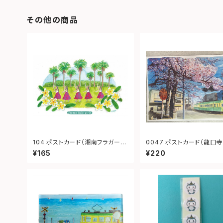
その他の商品
104 ポストカード（湘南フラガー
0047 ポストカード（龍口寺 江ノ
ル）
電）
¥165
¥220