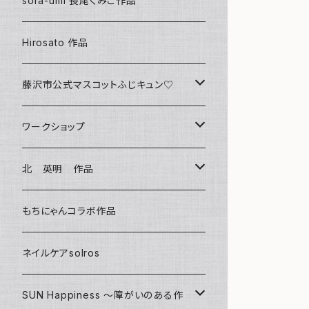
sora-umi 長尾くみこ作品
クリアファイル
Hirosato 作品
マグカップ
藤沢市公式マスコットふじキュン♡
スマホケース
クリアファイル
ワークショップ
キーホルダー
ボールペン
海レジンアートボード
北 英明 作品
バッグ
キーホルダー
レジンチャーム
ポストカード
もちにゃんコラボ作品
Tシャツ
マグネット
サンキャッチャー
ネイルケアsolros
ミラー
シール
SUN Happiness ～障がいのある作