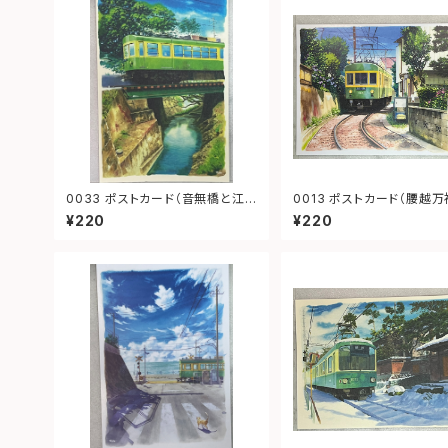
0033 ポストカード（音無橋と江ノ
0013 ポストカード（腰越万福寺前
電）
江ノ電）
¥220
¥220