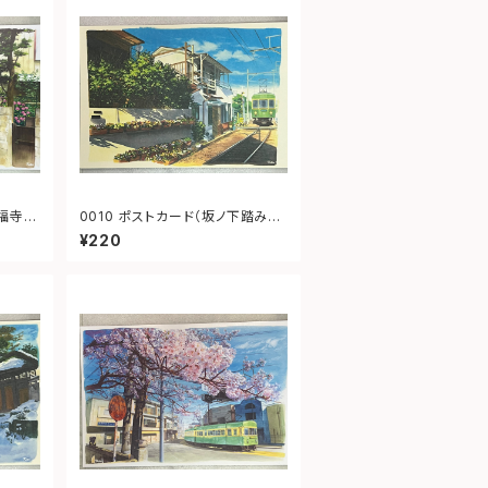
0010 ポストカード（坂ノ下踏み切
り）
¥220