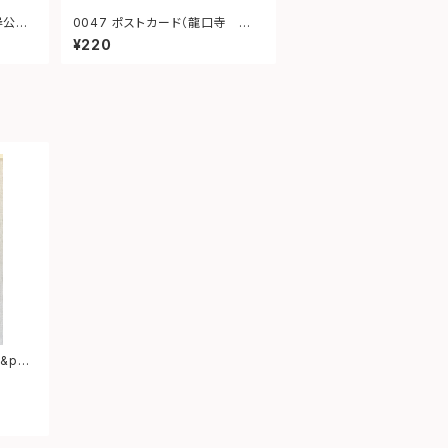
0047 ポストカード（龍口寺 江ノ
電）
¥220
&pea