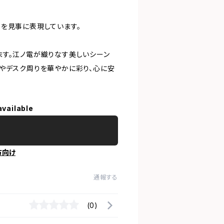
を見事に表現しています。
ます。江ノ電が織りなす美しいシーン
やデスク周りを華やかに彩り、心に安
available
方向け
通報する
(0)