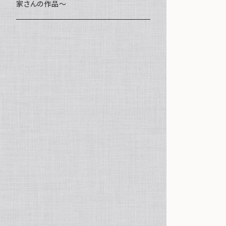
家さんの作品～
ミニ額
海レジン Aqua Lino
ポーチ
リハスワーク
ステッカー
コースター
クッキー
キャンバスアート
マグネット