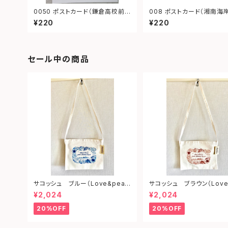
0050 ポストカード（鎌倉高校前1
008 ポストカード（湘南海岸公園
号踏切）
駅 善乃園）
¥220
¥220
セール中の商品
サコッシュ ブルー（Love&peac
サコッシュ ブラウン（Love
e from shonan)
ce from shonan)
¥2,024
¥2,024
20%OFF
20%OFF