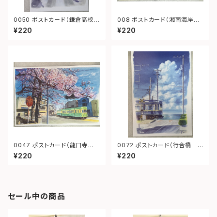
0050 ポストカード（鎌倉高校
008 ポストカード（湘南海岸公
前1号踏切）
園駅 善乃園）
¥220
¥220
0047 ポストカード（龍口寺
0072 ポストカード（行合橋
江ノ電）
江ノ電）
¥220
¥220
セール中の商品