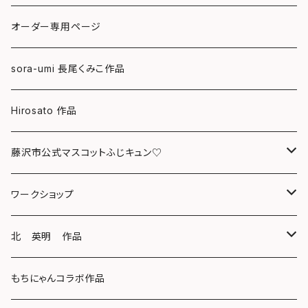
ポストカード
オーダー専用ページ
グリーティングカード
sora-umi 長尾くみこ作品
クリアファイル
Hirosato 作品
マグカップ
藤沢市公式マスコットふじキュン♡
スマホケース
クリアファイル
ワークショップ
キーホルダー
ボールペン
海レジンアートボード
北 英明 作品
バッグ
キーホルダー
レジンチャーム
ポストカード
もちにゃんコラボ作品