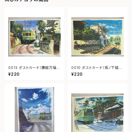
0013 ポストカード（腰越万福寺
0010 ポストカード（坂ノ下踏み
前江ノ電）
切り）
¥220
¥220