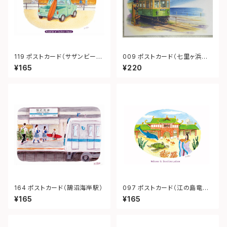
119 ポストカード（サザンビー
009 ポストカード（七里ヶ浜
チ）
江ノ電）
¥165
¥220
164 ポストカード（鵠沼海岸駅）
097 ポストカード（江の島竜宮
城）
¥165
¥165