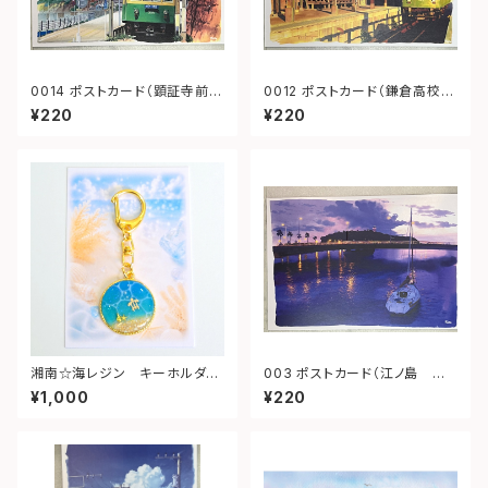
0014 ポストカード（顕証寺前
0012 ポストカード（鎌倉高校前
江ノ電）
夕景）
¥220
¥220
湘南☆海レジン キーホルダー
003 ポストカード（江ノ島 夕
（丸型）➁
景）
¥1,000
¥220