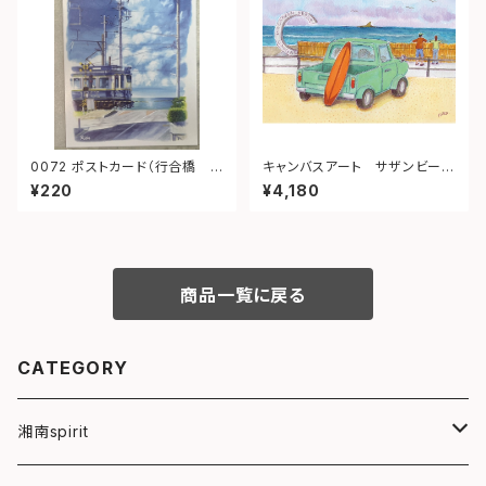
0072 ポストカード（行合橋
キャンバスアート サザンビーチ
江ノ電）
茅ヶ崎
¥220
¥4,180
商品一覧に戻る
CATEGORY
湘南spirit