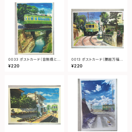
0033 ポストカード（音無橋と
0013 ポストカード（腰越万福寺
江ノ電）
前江ノ電）
¥220
¥220