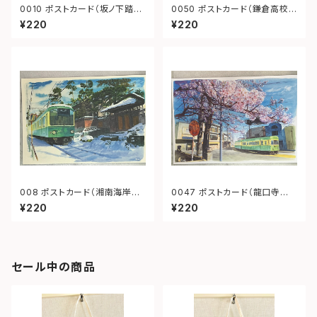
0010 ポストカード（坂ノ下踏み
0050 ポストカード（鎌倉高校
切り）
前1号踏切）
¥220
¥220
008 ポストカード（湘南海岸公
0047 ポストカード（龍口寺
園駅 善乃園）
江ノ電）
¥220
¥220
セール中の商品