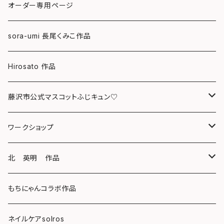
ポストカード
オーダー専用ページ
グリーティングカード
sora-umi 長尾くみこ作品
クリアファイル
Hirosato 作品
マグカップ
藤沢市公式マスコットふじキュン♡
スマホケース
クリアファイル
ワークショップ
キーホルダー
ボールペン
海レジンアートボード
北 英明 作品
バッグ
キーホルダー
レジンチャーム
ポストカード
もちにゃんコラボ作品
Tシャツ
マグネット
サンキャッチャー
ネイルケアsolros